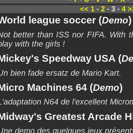
<<
1
-
2
- 3 -
4
>
World league soccer (
)
Demo
Not better than ISS nor FIFA. With 
play with the girls !
Mickey's Speedway USA (
D
Un bien fade ersatz de Mario Kart.
Micro Machines 64 (
)
Demo
L'adaptation N64 de l'excellent Micr
Midway's Greatest Arcade Hi
Une demo des quelques jeux présents 