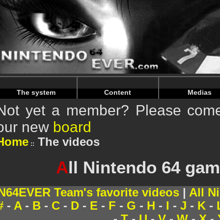
Warning
: Undefined array key "HTTP_REFERER" in
/home/
Warning
: Undefined array key "HTTP_REFERER" in
/home/
The system
Content
Medias
Not yet a member? Please come 
our new
board
Home
The videos
A
ll Nintendo 64 gam
N64EVER Team's favorite videos
|
All N
#
-
A
-
B
-
C
-
D
-
E
-
F
-
G
-
H
-
I
-
J
-
K
-
-
T
-
U
-
V
-
W
-
X
-