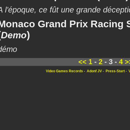
A l'époque, ce fût une grande décepti
Monaco Grand Prix Racing S
(
)
Demo
démo
<<
1
-
2
- 3 -
4
>
Video Games Records
Adonf JV
Press-Start