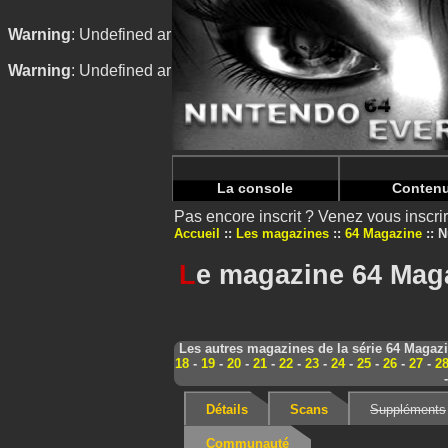
Warning
: Undefined array key "HTTP_REFERER" in
/home/
Warning
: Undefined array key "HTTP_REFERER" in
/home/
La console
Conten
Pas encore inscrit ? Venez vous inscr
Accueil
Les magazines
64 Magazine
N
L
e magazine 64 Maga
Les autres magazines de la série 64 Magaz
18
-
19
-
20
-
21
-
22
-
23
-
24
-
25
-
26
-
27
-
2
Détails
Scans
Suppléments
Communauté