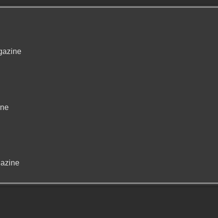
gazine
ine
azine