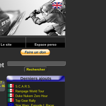
Le site
Espace perso
et
Derniers ajouts
17
-
-
46
S.C.A.R.S.
Rampage World Tour
Duke Nukem Zero Hour
Top Gear Rally
Star Wars: Episode I: Racer