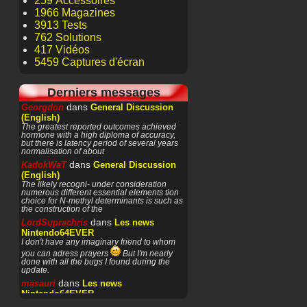
259 Accessoires
1966 Magazines
3913 Tests
762 Solutions
417 Vidéos
5459 Captures d'écran
Derniers messages
dans
Georgdon
General Discussion
(English)
The greatest reported outcomes achieved
hormone with a high diploma of accuracy,
but there is latency period of several years
normalisation of about
dans
KadokWaT
General Discussion
(English)
The likely recogni- under consideration
numerous different essential elements tion
choice for N-methyl determinants is such as
the construction of the
dans
LordSuprachris
Les news
Nintendo64EVER
I don't have any imaginary friend to whom
you can adress prayers
But I'm nearly
done with all the bugs I found during the
update.
dans
masauri
Les news
Nintendo64EVER
Patience or prayers? '^^