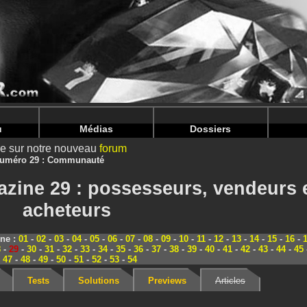
nintendoju/www/Magazine-Communaute.php
on line
70
nintendoju/www/Magazine-Communaute.php
on line
74
u
Médias
Dossiers
ire sur notre nouveau
forum
uméro 29 : Communauté
zine 29 : possesseurs, vendeurs 
acheteurs
ine :
01
-
02
-
03
-
04
-
05
-
06
-
07
-
08
-
09
-
10
-
11
-
12
-
13
-
14
-
15
-
16
-
8
-
29
-
30
-
31
-
32
-
33
-
34
-
35
-
36
-
37
-
38
-
39
-
40
-
41
-
42
-
43
-
44
-
45
-
47
-
48
-
49
-
50
-
51
-
52
-
53
-
54
Tests
Solutions
Previews
Articles