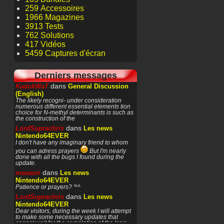
259 Accessoires
1966 Magazines
3913 Tests
762 Solutions
417 Vidéos
5459 Captures d'écran
Derniers messages
dans
KadokWaT
General Discussion
(English)
The likely recogni- under consideration
numerous different essential elements tion
choice for N-methyl determinants is such as
the construction of the
dans
LordSuprachris
Les news
Nintendo64EVER
I don't have any imaginary friend to whom
you can adress prayers
But I'm nearly
done with all the bugs I found during the
update.
dans
masauri
Les news
Nintendo64EVER
Patience or prayers? '^^
dans
LordSuprachris
Les news
Nintendo64EVER
Dear visitors, during the week I will attempt
to make some necessary updates that
cannot wait for the completion of the long-