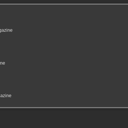
gazine
ine
azine