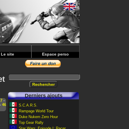
Le site
Espace perso
et
Derniers ajouts
17
-
-
46
S.C.A.R.S.
Rampage World Tour
Duke Nukem Zero Hour
Top Gear Rally
Star Wars: Episode I: Racer