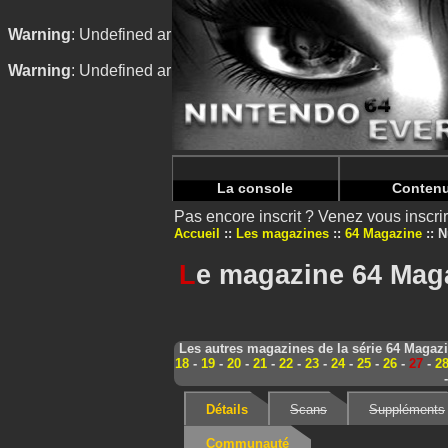
Warning
: Undefined array key "HTTP_REFERER" in
/home/
Warning
: Undefined array key "HTTP_REFERER" in
/home/
La console
Conten
Pas encore inscrit ? Venez vous inscr
Accueil
Les magazines
64 Magazine
N
L
e magazine 64 Maga
Les autres magazines de la série 64 Magaz
18
-
19
-
20
-
21
-
22
-
23
-
24
-
25
-
26
-
27
-
2
Détails
Scans
Suppléments
Communauté