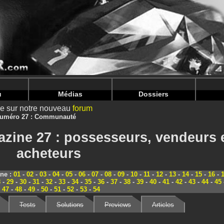
nintendoju/www/Magazine-Communaute.php
on line
70
nintendoju/www/Magazine-Communaute.php
on line
74
u
Médias
Dossiers
ire sur notre nouveau
forum
uméro 27 : Communauté
zine 27 : possesseurs, vendeurs 
acheteurs
ine :
01
-
02
-
03
-
04
-
05
-
06
-
07
-
08
-
09
-
10
-
11
-
12
-
13
-
14
-
15
-
16
-
8
-
29
-
30
-
31
-
32
-
33
-
34
-
35
-
36
-
37
-
38
-
39
-
40
-
41
-
42
-
43
-
44
-
45
-
47
-
48
-
49
-
50
-
51
-
52
-
53
-
54
Tests
Solutions
Previews
Articles