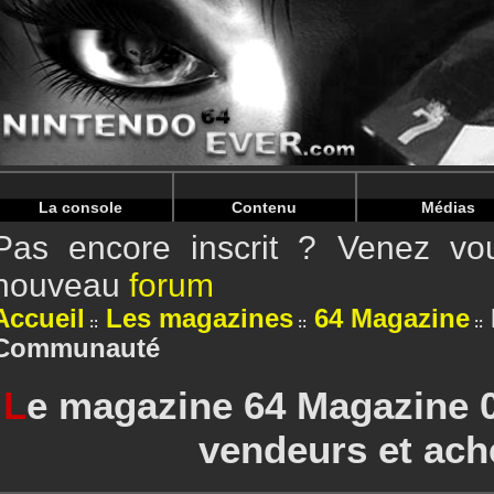
Warning
: Undefined array key "HTTP_REFERER" in
/home/
Warning
: Undefined array key "HTTP_REFERER" in
/home/
La console
Contenu
Médias
Pas encore inscrit ? Venez vou
nouveau
forum
Accueil
Les magazines
64 Magazine
Communauté
L
e magazine 64 Magazine 0
vendeurs et ach