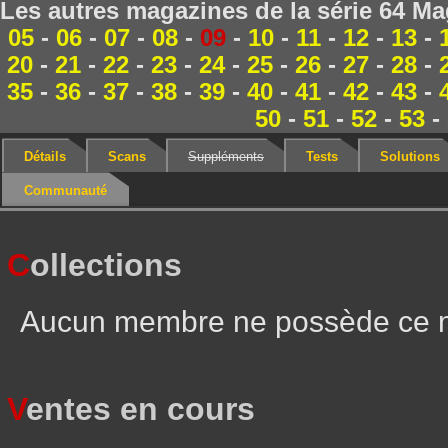
Les autres magazines de la série 64 Ma
05
-
06
-
07
-
08
-
09
-
10
-
11
-
12
-
13
-
20
-
21
-
22
-
23
-
24
-
25
-
26
-
27
-
28
-
35
-
36
-
37
-
38
-
39
-
40
-
41
-
42
-
43
-
50
-
51
-
52
-
53
-
Détails
Scans
Suppléments
Tests
Solutions
Communauté
C
ollections
Aucun membre ne possède ce 
V
entes en cours