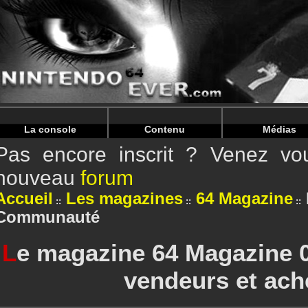
Warning
: Undefined array key "HTTP_REFERER" in
/home/
Warning
: Undefined array key "HTTP_REFERER" in
/home/
La console
Contenu
Médias
Pas encore inscrit ? Venez vou
nouveau
forum
Accueil
Les magazines
64 Magazine
Communauté
L
e magazine 64 Magazine 0
vendeurs et ach