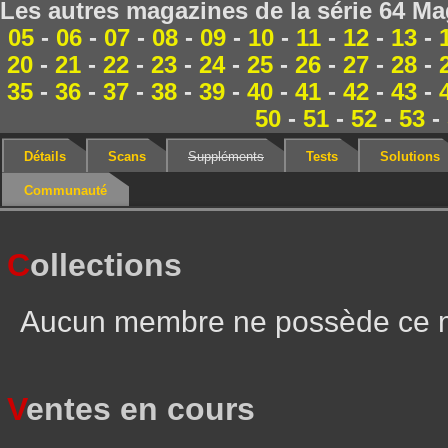
Les autres magazines de la série 64 Ma
05
-
06
-
07
-
08
-
09
-
10
-
11
-
12
-
13
-
20
-
21
-
22
-
23
-
24
-
25
-
26
-
27
-
28
-
35
-
36
-
37
-
38
-
39
-
40
-
41
-
42
-
43
-
50
-
51
-
52
-
53
-
Détails
Scans
Suppléments
Tests
Solutions
Communauté
C
ollections
Aucun membre ne possède ce 
V
entes en cours