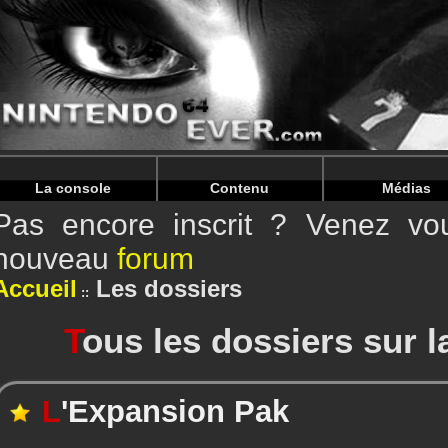
Warning
: Undefined array key "HTTP_REFERER" in
/home/
Warning
: Undefined array key "HTTP_REFERER" in
/home/
La console
Contenu
Médias
Pas encore inscrit ? Venez vou
nouveau
forum
Accueil
Les dossiers
T
ous les dossiers sur l
L
'Expansion Pak