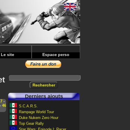
Le site
Espace perso
et
Derniers ajouts
17
-
-
46
S.C.A.R.S.
Rampage World Tour
Duke Nukem Zero Hour
Top Gear Rally
Star Wars: Episode I: Racer