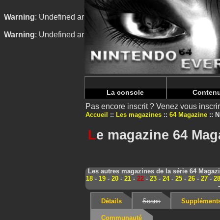
Warning
: Undefined array key "HTTP_REFERER" in
/home/
Warning
: Undefined array key "HTTP_REFERER" in
/home/
La console
Conten
Pas encore inscrit ? Venez vous inscr
Accueil
Les magazines
64 Magazine
N
L
e magazine 64 Maga
Les autres magazines de la série 64 Magaz
18
-
19
-
20
-
21
-
22
-
23
-
24
-
25
-
26
-
27
-
2
Détails
Scans
Supplément
Communauté