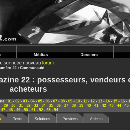
nintendoju/www/Magazine-Communaute.php
on line
70
nintendoju/www/Magazine-Communaute.php
on line
74
u
Médias
Dossiers
ire sur notre nouveau
forum
uméro 22 : Communauté
zine 22 : possesseurs, vendeurs 
acheteurs
ine :
01
-
02
-
03
-
04
-
05
-
06
-
07
-
08
-
09
-
10
-
11
-
12
-
13
-
14
-
15
-
16
-
8
-
29
-
30
-
31
-
32
-
33
-
34
-
35
-
36
-
37
-
38
-
39
-
40
-
41
-
42
-
43
-
44
-
45
-
47
-
48
-
49
-
50
-
51
-
52
-
53
-
54
s
Tests
Solutions
Previews
Articles