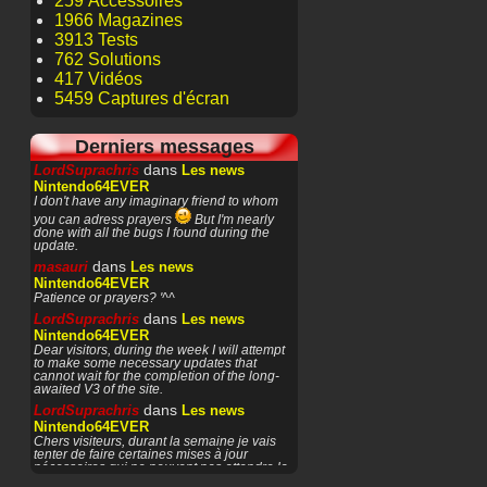
259 Accessoires
1966 Magazines
3913 Tests
762 Solutions
417 Vidéos
5459 Captures d'écran
Derniers messages
dans
LordSuprachris
Les news
Nintendo64EVER
I don't have any imaginary friend to whom
you can adress prayers
But I'm nearly
done with all the bugs I found during the
update.
dans
masauri
Les news
Nintendo64EVER
Patience or prayers? '^^
dans
LordSuprachris
Les news
Nintendo64EVER
Dear visitors, during the week I will attempt
to make some necessary updates that
cannot wait for the completion of the long-
awaited V3 of the site.
dans
LordSuprachris
Les news
Nintendo64EVER
Chers visiteurs, durant la semaine je vais
tenter de faire certaines mises à jour
nécessaires qui ne peuvent pas attendre la
finalisation de