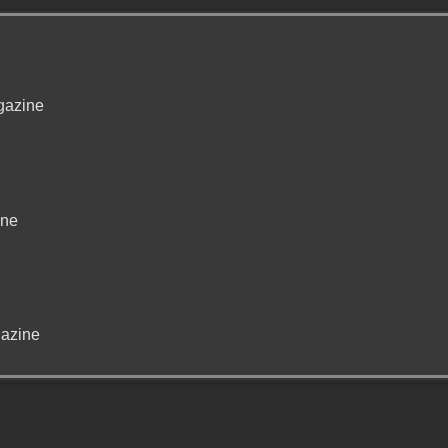
gazine
ine
azine