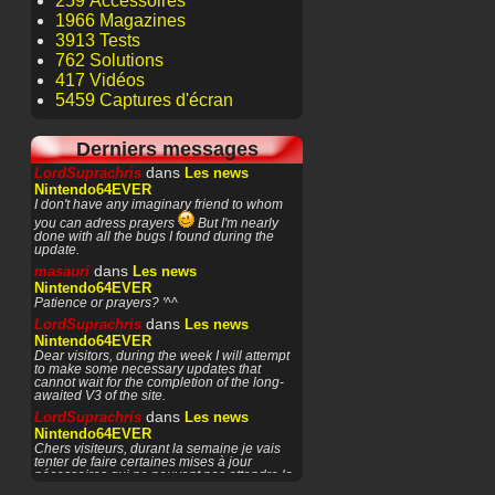
259 Accessoires
1966 Magazines
3913 Tests
762 Solutions
417 Vidéos
5459 Captures d'écran
Derniers messages
dans
LordSuprachris
Les news
Nintendo64EVER
I don't have any imaginary friend to whom
you can adress prayers
But I'm nearly
done with all the bugs I found during the
update.
dans
masauri
Les news
Nintendo64EVER
Patience or prayers? '^^
dans
LordSuprachris
Les news
Nintendo64EVER
Dear visitors, during the week I will attempt
to make some necessary updates that
cannot wait for the completion of the long-
awaited V3 of the site.
dans
LordSuprachris
Les news
Nintendo64EVER
Chers visiteurs, durant la semaine je vais
tenter de faire certaines mises à jour
nécessaires qui ne peuvent pas attendre la
finalisation de