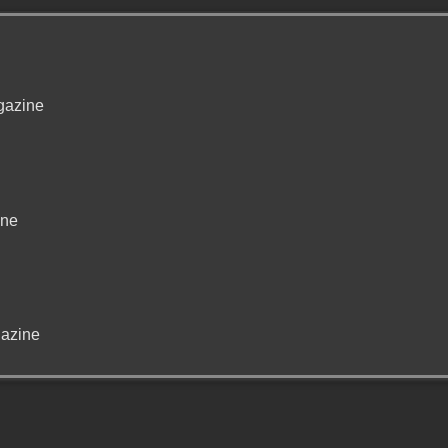
gazine
ine
azine