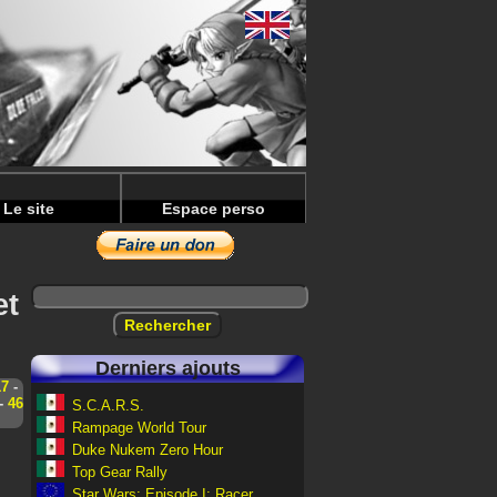
Le site
Espace perso
et
Derniers ajouts
17
-
-
46
S.C.A.R.S.
Rampage World Tour
Duke Nukem Zero Hour
Top Gear Rally
Star Wars: Episode I: Racer