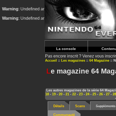
Warning
: Undefined array key "HTTP_REFERER" in
/home/
Warning
: Undefined array key "HTTP_REFERER" in
/home/
La console
Conten
Pas encore inscrit ? Venez vous inscr
Accueil
Les magazines
64 Magazine
N
L
e magazine 64 Maga
Les autres magazines de la série 64 Magaz
18
-
19
-
20
-
21
-
22
-
23
-
24
-
25
-
26
-
27
-
2
Détails
Scans
Suppléments
Communauté