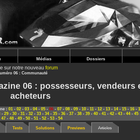
nintendoju/www/Magazine-Communaute.php
on line
70
nintendoju/www/Magazine-Communaute.php
on line
74
u
Médias
Dossiers
ire sur notre nouveau
forum
uméro 06 : Communauté
zine 06 : possesseurs, vendeurs 
acheteurs
ine :
01
-
02
-
03
-
04
-
05
-
06
-
07
-
08
-
09
-
10
-
11
-
12
-
13
-
14
-
15
-
16
-
8
-
29
-
30
-
31
-
32
-
33
-
34
-
35
-
36
-
37
-
38
-
39
-
40
-
41
-
42
-
43
-
44
-
45
-
47
-
48
-
49
-
50
-
51
-
52
-
53
-
54
Tests
Solutions
Previews
Articles