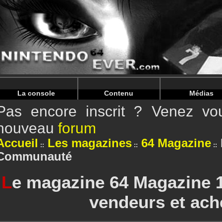
Warning
: Undefined array key "HTTP_REFERER" in
/home/
Warning
: Undefined array key "HTTP_REFERER" in
/home/
La console
Contenu
Médias
Pas encore inscrit ? Venez vou
nouveau
forum
Accueil
Les magazines
64 Magazine
Communauté
L
e magazine 64 Magazine 1
vendeurs et ach