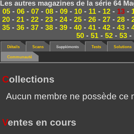
Les autres magazines de la série 64 Ma
05
-
06
-
07
-
08
-
09
-
10
-
11
-
12
-
13
-
20
-
21
-
22
-
23
-
24
-
25
-
26
-
27
-
28
-
35
-
36
-
37
-
38
-
39
-
40
-
41
-
42
-
43
-
50
-
51
-
52
-
53
-
Détails
Scans
Suppléments
Tests
Solutions
Communauté
C
ollections
Aucun membre ne possède ce 
V
entes en cours