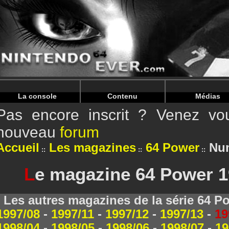
Warning
: Undefined array key "HTTP_REFERER" in
/home/
Warning
: Undefined array key "HTTP_REFERER" in
/home/
La console
Contenu
Médias
Pas encore inscrit ? Venez vou
nouveau
forum
Accueil
Les magazines
64 Power
Num
L
e magazine 64 Power 1
Les autres magazines de la série 64 P
1997/08
-
1997/11
-
1997/12
-
1997/13
-
19
1998/04
-
1998/05
-
1998/06
-
1998/07
-
19