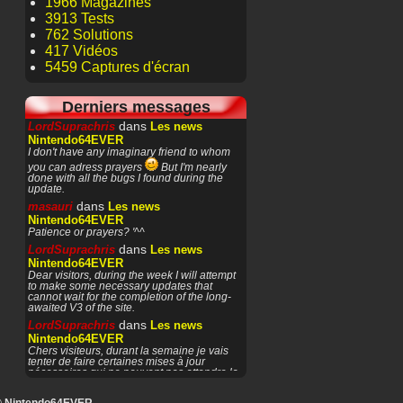
1966 Magazines
3913 Tests
762 Solutions
417 Vidéos
5459 Captures d'écran
Derniers messages
dans
LordSuprachris
Les news
Nintendo64EVER
I don't have any imaginary friend to whom
you can adress prayers
But I'm nearly
done with all the bugs I found during the
update.
dans
masauri
Les news
Nintendo64EVER
Patience or prayers? '^^
dans
LordSuprachris
Les news
Nintendo64EVER
Dear visitors, during the week I will attempt
to make some necessary updates that
cannot wait for the completion of the long-
awaited V3 of the site.
dans
LordSuprachris
Les news
Nintendo64EVER
Chers visiteurs, durant la semaine je vais
tenter de faire certaines mises à jour
nécessaires qui ne peuvent pas attendre la
finalisation de
dans
masauri
General Discussion