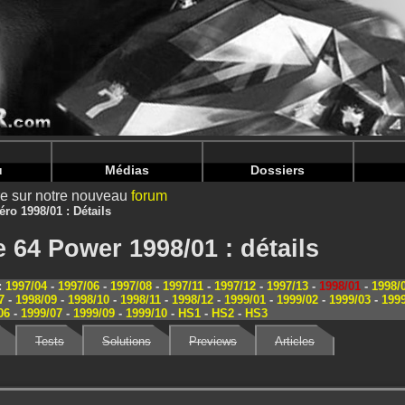
nintendoju/www/Magazine-Details.php
on line
70
nintendoju/www/Magazine-Details.php
on line
74
u
Médias
Dossiers
ire sur notre nouveau
forum
ro 1998/01 : Détails
 64 Power 1998/01 : détails
:
1997/04
-
1997/06
-
1997/08
-
1997/11
-
1997/12
-
1997/13
-
1998/01
-
1998/
7
-
1998/09
-
1998/10
-
1998/11
-
1998/12
-
1999/01
-
1999/02
-
1999/03
-
199
06
-
1999/07
-
1999/09
-
1999/10
-
HS1
-
HS2
-
HS3
Tests
Solutions
Previews
Articles