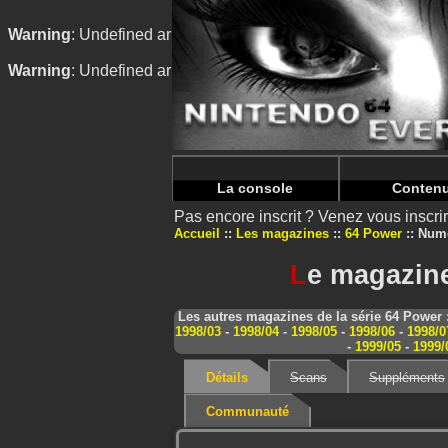
Warning
: Undefined array key "HTTP_REFERER" in
/home/
Warning
: Undefined array key "HTTP_REFERER" in
/home/
La console
Conten
Pas encore inscrit ? Venez vous inscr
Accueil
Les magazines
64 Power
Numé
L
e magazine
Les autres magazines de la série 64 Power 
1998/03
-
1998/04
-
1998/05
-
1998/06
-
1998/0
-
1999/05
-
1999/
Détails
Scans
Suppléments
Communauté