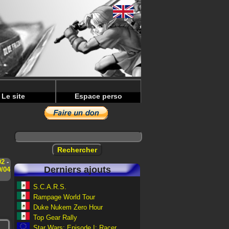
Le site
Espace perso
02
-
Derniers ajouts
9/04
S.C.A.R.S.
Rampage World Tour
Duke Nukem Zero Hour
Top Gear Rally
Star Wars: Episode I: Racer