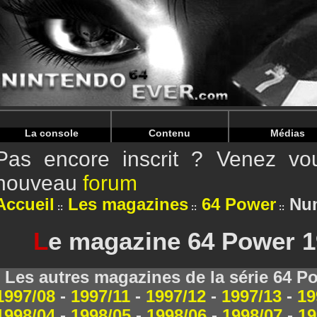
Warning
: Undefined array key "HTTP_REFERER" in
/home/
Warning
: Undefined array key "HTTP_REFERER" in
/home/
La console
Contenu
Médias
Pas encore inscrit ? Venez vou
nouveau
forum
Accueil
Les magazines
64 Power
Num
L
e magazine 64 Power 1
Les autres magazines de la série 64 P
1997/08
-
1997/11
-
1997/12
-
1997/13
-
19
1998/04
-
1998/05
-
1998/06
-
1998/07
-
19