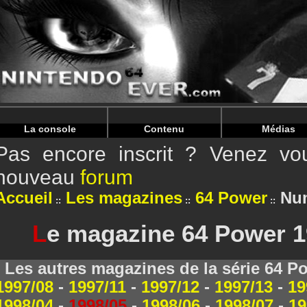
Warning
: Undefined array key "HTTP_REFERER" in
/home/
Warning
: Undefined array key "HTTP_REFERER" in
/home/
La console
Contenu
Médias
Pas encore inscrit ? Venez vou
nouveau
forum
Accueil
Les magazines
64 Power
Num
L
e magazine 64 Power 1
Les autres magazines de la série 64 P
1997/08
-
1997/11
-
1997/12
-
1997/13
-
19
1998/04
-
1998/05
-
1998/06
-
1998/07
-
19