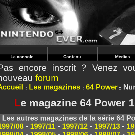
Warning
: Undefined array key "HTTP_REFERER" in
/home/
Warning
: Undefined array key "HTTP_REFERER" in
/home/
La console
Contenu
Médias
Pas encore inscrit ? Venez vou
nouveau
forum
Accueil
Les magazines
64 Power
Num
L
e magazine 64 Power 1
Les autres magazines de la série 64 P
1997/08
-
1997/11
-
1997/12
-
1997/13
-
19
1998/04
-
1998/05
-
1998/06
-
1998/07
-
19