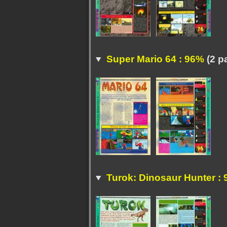
Super Mario 64 : 96%
(2 p
Turok: Dinosaur Hunter :