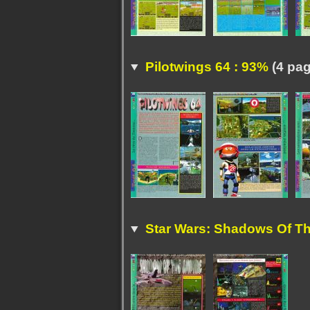
Pilotwings 64 : 93%
(4 pag
Star Wars: Shadows Of Th