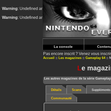
Warning
: Undefined array key "HTTP_REFERER" in
/home/
Warning
: Undefined array key "HTTP_REFERER" in
/home/
La console
Conten
Pas encore inscrit ? Venez vous inscr
Accueil
Les magazines
Gameplay 64
N
L
e magazi
Les autres magazines de la série Gameplay
Détails
Scans
Suppléments
Communauté