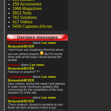
259 Accessoires
1966 Magazines
3913 Tests
762 Solutions
417 Vidéos
5459 Captures d'écran
Derniers messages
dans
LordSuprachris
Les news
Nintendo64EVER
I don't have any imaginary friend to whom
you can adress prayers
But I'm nearly
done with all the bugs I found during the
update.
dans
masauri
Les news
Nintendo64EVER
Patience or prayers? '^^
dans
LordSuprachris
Les news
Nintendo64EVER
Dear visitors, during the week I will attempt
to make some necessary updates that
cannot wait for the completion of the long-
awaited V3 of the site.
dans
LordSuprachris
Les news
Nintendo64EVER
Chers visiteurs, durant la semaine je vais
tenter de faire certaines mises à jour
nécessaires qui ne peuvent pas attendre la