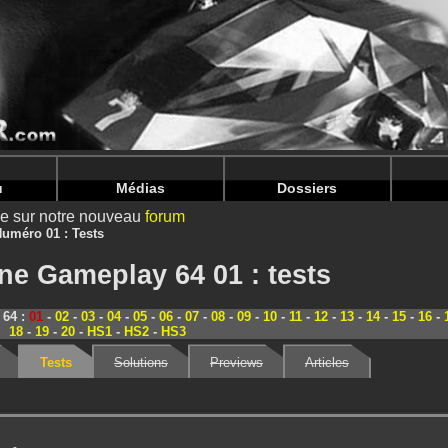
nintendoju/www/Magazine-Tests.php
on line
70
nintendoju/www/Magazine-Tests.php
on line
74
u
Médias
Dossiers
ire sur notre nouveau
forum
uméro 01 : Tests
ne Gameplay 64 01 : tests
 64 :
01
-
02
-
03
-
04
-
05
-
06
-
07
-
08
-
09
-
10
-
11
-
12
-
13
-
14
-
15
-
16
-
18
-
19
-
20
-
HS1
-
HS2
-
HS3
Tests
Solutions
Previews
Articles