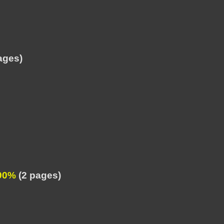
ages)
 90%
(2 pages)