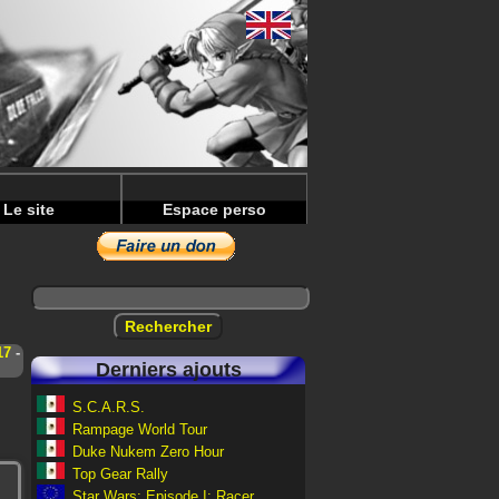
Le site
Espace perso
17
-
Derniers ajouts
S.C.A.R.S.
Rampage World Tour
Duke Nukem Zero Hour
Top Gear Rally
Star Wars: Episode I: Racer