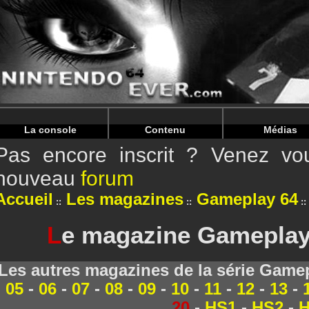
Warning
: Undefined array key "HTTP_REFERER" in
/home/
Warning
: Undefined array key "HTTP_REFERER" in
/home/
La console
Contenu
Médias
Pas encore inscrit ? Venez vou
nouveau
forum
Accueil
Les magazines
Gameplay 64
L
e magazine Gameplay 
Les autres magazines de la série Game
05
-
06
-
07
-
08
-
09
-
10
-
11
-
12
-
13
-
20
-
HS1
-
HS2
-
H