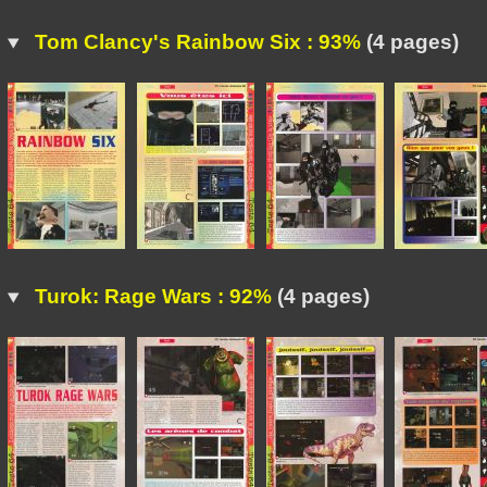
Tom Clancy's Rainbow Six : 93%
(4 pages)
Turok: Rage Wars : 92%
(4 pages)