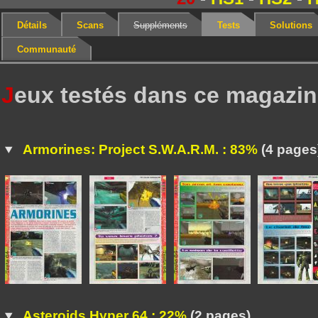
Détails
Scans
Suppléments
Tests
Solutions
Communauté
J
eux testés dans ce magazi
Armorines: Project S.W.A.R.M. : 83%
(4 pages
Asteroids Hyper 64 : 22%
(2 pages)