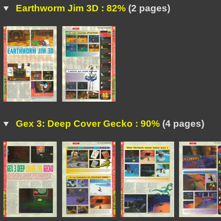
Earthworm Jim 3D : 82%
(2 pages)
Gex 3: Deep Cover Gecko : 90%
(4 pages)