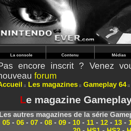
Warning
: Undefined array key "HTTP_REFERER" in
/home/
Warning
: Undefined array key "HTTP_REFERER" in
/home/
La console
Contenu
Médias
Pas encore inscrit ? Venez vou
nouveau
forum
Accueil
Les magazines
Gameplay 64
L
e magazine Gameplay 
Les autres magazines de la série Game
05
-
06
-
07
-
08
-
09
-
10
-
11
-
12
-
13
-
20
-
HS1
-
HS2
-
H