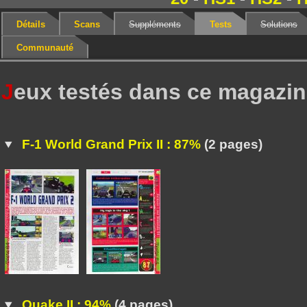
Détails
Scans
Suppléments
Tests
Solutions
Communauté
J
eux testés dans ce magazi
F-1 World Grand Prix II : 87%
(2 pages)
Quake II : 94%
(4 pages)