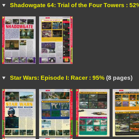
Shadowgate 64: Trial of the Four Towers : 52
Star Wars: Episode I: Racer : 95%
(8 pages)