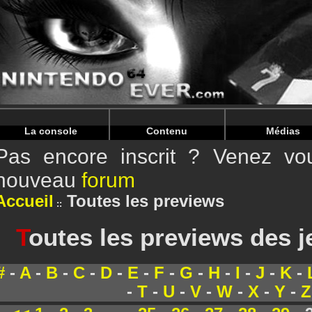
Warning
: Undefined array key "HTTP_REFERER" in
/home/
Warning
: Undefined array key "HTTP_REFERER" in
/home/
La console
Contenu
Médias
Pas encore inscrit ? Venez vou
nouveau
forum
Accueil
Toutes les previews
T
outes les previews des 
#
-
A
-
B
-
C
-
D
-
E
-
F
-
G
-
H
-
I
-
J
-
K
-
-
T
-
U
-
V
-
W
-
X
-
Y
-
Z