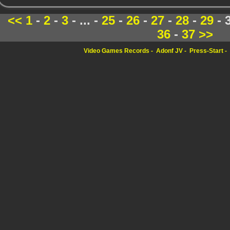
<<
1
-
2
-
3
- ... -
25
-
26
-
27
-
28
-
29
- 
36
-
37
>>
Video Games Records
Adonf JV
Press-Start