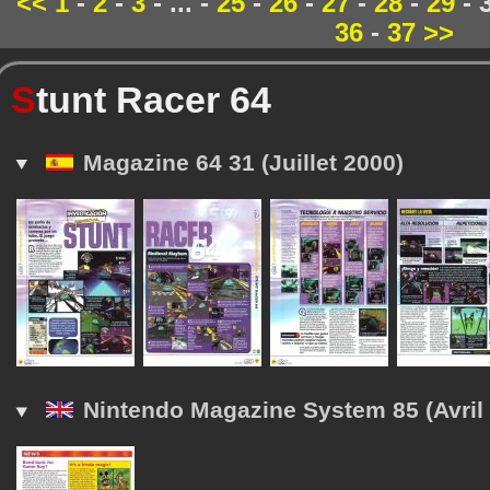
<<
1
-
2
-
3
- ... -
25
-
26
-
27
-
28
-
29
- 
36
-
37
>>
S
tunt Racer 64
Magazine 64 31 (Juillet 2000)
Nintendo Magazine System 85 (Avril