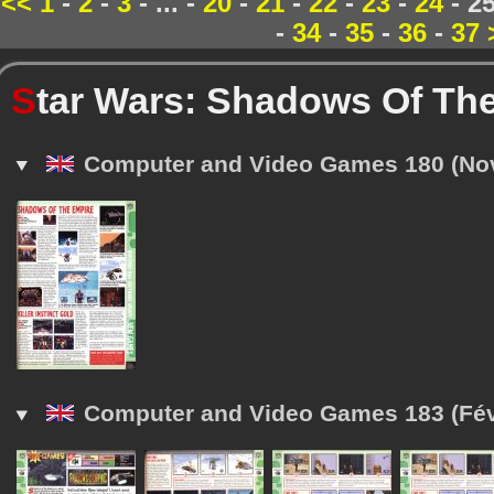
<<
1
-
2
-
3
- ... -
20
-
21
-
22
-
23
-
24
- 2
-
34
-
35
-
36
-
37
S
tar Wars: Shadows Of Th
Computer and Video Games 180 (No
Computer and Video Games 183 (Fév