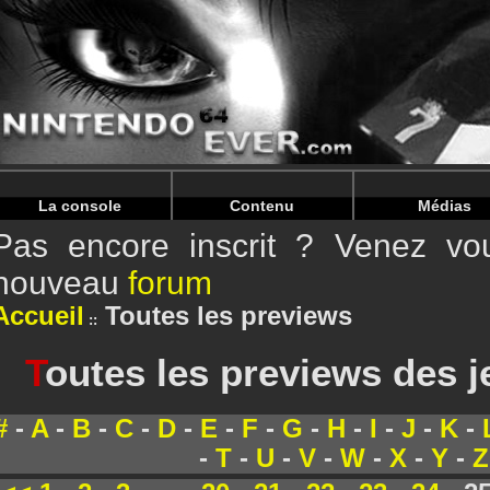
Warning
: Undefined array key "HTTP_REFERER" in
/home/
Warning
: Undefined array key "HTTP_REFERER" in
/home/
La console
Contenu
Médias
Pas encore inscrit ? Venez vou
nouveau
forum
Accueil
Toutes les previews
T
outes les previews des 
#
-
A
-
B
-
C
-
D
-
E
-
F
-
G
-
H
-
I
-
J
-
K
-
-
T
-
U
-
V
-
W
-
X
-
Y
-
Z