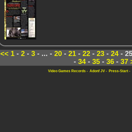
<<
1
-
2
-
3
- ... -
20
-
21
-
22
-
23
-
24
- 2
-
34
-
35
-
36
-
37
Video Games Records
Adonf JV
Press-Start