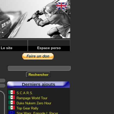
Le site
Espace perso
Derniers ajouts
S.C.A.R.S.
Rampage World Tour
Duke Nukem Zero Hour
Top Gear Rally
Star Wars: Episode I: Racer