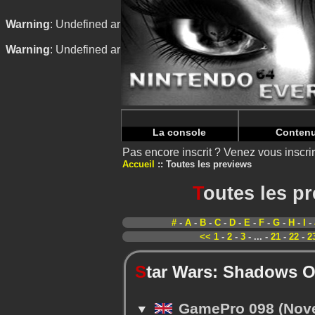
Warning
: Undefined array key "HTTP_REFERER" in
/home/
Warning
: Undefined array key "HTTP_REFERER" in
/home/
La console
Conten
Pas encore inscrit ? Venez vous inscr
Accueil
Toutes les previews
T
outes les p
#
-
A
-
B
-
C
-
D
-
E
-
F
-
G
-
H
-
I
-
<<
1
-
2
-
3
- ... -
21
-
22
-
2
S
tar Wars: Shadows O
GamePro 098 (Nov