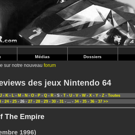
nintendoju/www/Toutes-Previews.php
on line
69
nintendoju/www/Toutes-Previews.php
on line
73
u
Médias
Dossiers
ire sur notre nouveau
forum
reviews des jeux Nintendo 64
J
-
K
-
L
-
M
-
N
-
O
-
P
-
Q
-
R
- S -
T
-
U
-
V
-
W
-
X
-
Y
-
Z
-
Toutes
3
-
24
-
25
- 26 -
27
-
28
-
29
-
30
-
31
- ... -
34
-
35
-
36
-
37
>>
f The Empire
embre 1996)