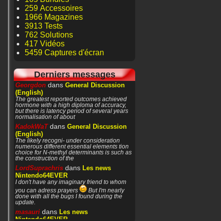
259 Accessoires
1966 Magazines
3913 Tests
762 Solutions
417 Vidéos
5459 Captures d'écran
Derniers messages
dans
Georgdon
General Discussion
(English)
The greatest reported outcomes achieved
hormone with a high diploma of accuracy,
but there is latency period of several years
normalisation of about
dans
KadokWaT
General Discussion
(English)
The likely recogni- under consideration
numerous different essential elements tion
choice for N-methyl determinants is such as
the construction of the
dans
LordSuprachris
Les news
Nintendo64EVER
I don't have any imaginary friend to whom
you can adress prayers
But I'm nearly
done with all the bugs I found during the
update.
dans
masauri
Les news
Nintendo64EVER