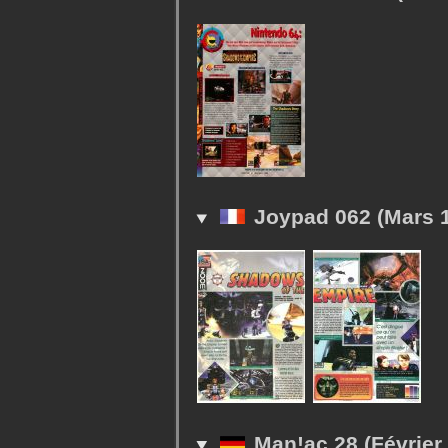
Joypad 062 (Mars 
Man!ac 28 (Février