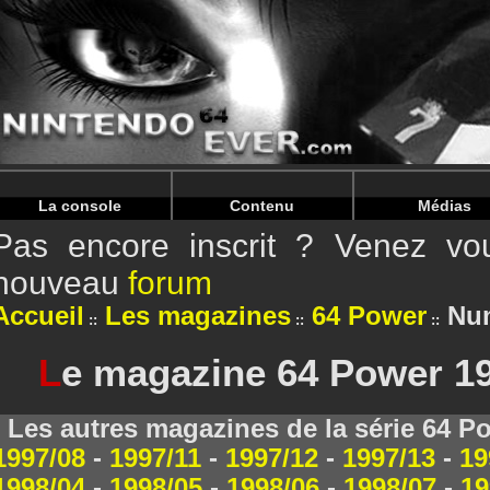
Warning
: Undefined array key "HTTP_REFERER" in
/home/
Warning
: Undefined array key "HTTP_REFERER" in
/home/
La console
Contenu
Médias
Pas encore inscrit ? Venez vou
nouveau
forum
Accueil
Les magazines
64 Power
Num
L
e magazine 64 Power 199
Les autres magazines de la série 64 P
1997/08
-
1997/11
-
1997/12
-
1997/13
-
19
1998/04
-
1998/05
-
1998/06
-
1998/07
-
19