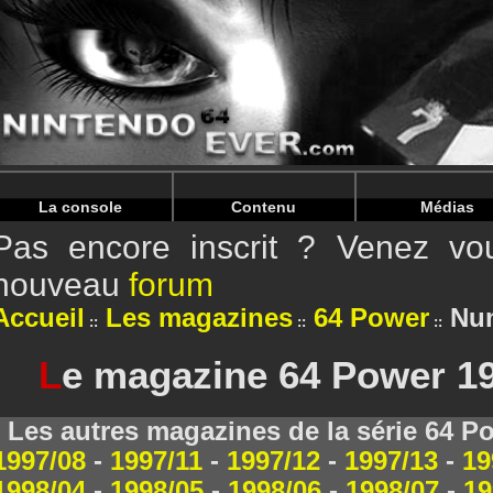
Warning
: Undefined array key "HTTP_REFERER" in
/home/
Warning
: Undefined array key "HTTP_REFERER" in
/home/
La console
Contenu
Médias
Pas encore inscrit ? Venez vou
nouveau
forum
Accueil
Les magazines
64 Power
Num
L
e magazine 64 Power 199
Les autres magazines de la série 64 P
1997/08
-
1997/11
-
1997/12
-
1997/13
-
19
1998/04
-
1998/05
-
1998/06
-
1998/07
-
19