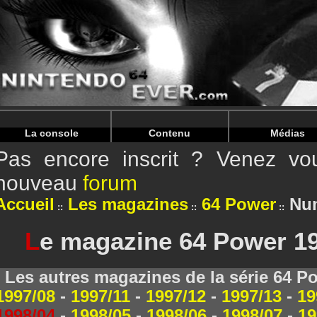
Warning
: Undefined array key "HTTP_REFERER" in
/home/
Warning
: Undefined array key "HTTP_REFERER" in
/home/
La console
Contenu
Médias
Pas encore inscrit ? Venez vou
nouveau
forum
Accueil
Les magazines
64 Power
Num
L
e magazine 64 Power 199
Les autres magazines de la série 64 P
1997/08
-
1997/11
-
1997/12
-
1997/13
-
19
1998/04
-
1998/05
-
1998/06
-
1998/07
-
19