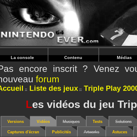
Warning
: Undefined array key "HTTP_REFERER" in
/home/
Warning
: Undefined array key "HTTP_REFERER" in
/home/
La console
Contenu
Médias
Pas encore inscrit ? Venez vou
nouveau
forum
Accueil
Liste des jeux
Triple Play 200
L
es vidéos du jeu Trip
Versions
Vidéos
Musiques
Tests
Solutions
Captures d'écran
Publicités
Artworks
Astuces