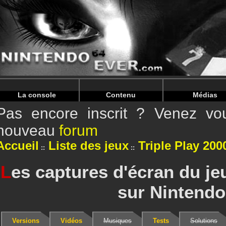
Warning
: Undefined array key "HTTP_REFERER" in
/home/
Warning
: Undefined array key "HTTP_REFERER" in
/home/
La console
Contenu
Médias
Pas encore inscrit ? Venez vou
nouveau
forum
Accueil
Liste des jeux
Triple Play 200
L
es captures d'écran du jeu
sur Nintendo
Versions
Vidéos
Musiques
Tests
Solutions