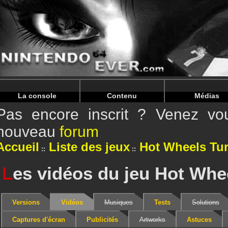
Warning
: Undefined array key "HTTP_REFERER" in
/home/
Warning
: Undefined array key "HTTP_REFERER" in
/home/
La console
Contenu
Médias
Pas encore inscrit ? Venez vou
nouveau
forum
Accueil
Liste des jeux
Hot Wheels Tu
L
es vidéos du jeu Hot Whe
Versions
Vidéos
Musiques
Tests
Solutions
Captures d'écran
Publicités
Artworks
Astuces