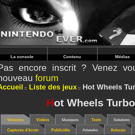
Warning
: Undefined array key "HTTP_REFERER" in
/home/
Warning
: Undefined array key "HTTP_REFERER" in
/home/
La console
Contenu
Médias
Pas encore inscrit ? Venez vou
nouveau
forum
Accueil
Liste des jeux
Hot Wheels Tu
H
ot Wheels Turbo
Versions
Vidéos
Musiques
Tests
Solutions
Captures d'écran
Publicités
Artworks
Astuces