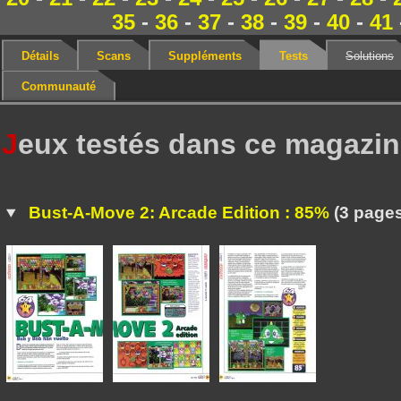
35
-
36
-
37
-
38
-
39
-
40
-
41
Détails
Scans
Suppléments
Tests
Solutions
Communauté
J
eux testés dans ce magazi
Bust-A-Move 2: Arcade Edition : 85%
(3 pages