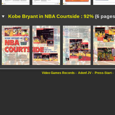
Kobe Bryant in NBA Courtside : 92%
(6 pages
Video Games Records
Adonf JV
Press-Start