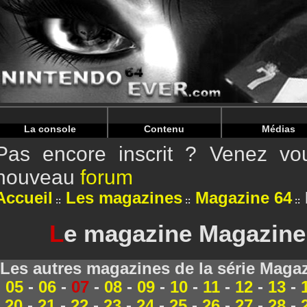
Warning
: Undefined array key "HTTP_REFERER" in
/home/
Warning
: Undefined array key "HTTP_REFERER" in
/home/
La console
Contenu
Médias
Pas encore inscrit ? Venez vou
nouveau
forum
Accueil
Les magazines
Magazine 64
L
e magazine Magazine 
Les autres magazines de la série Magaz
05
-
06
-
07
-
08
-
09
-
10
-
11
-
12
-
13
-
20
-
21
-
22
-
23
-
24
-
25
-
26
-
27
-
28
-