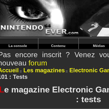
Warning
: Undefined array key "HTTP_REFERER" in
/home/
Warning
: Undefined array key "HTTP_REFERER" in
/home/
La console
Contenu
Médias
Pas encore inscrit ? Venez vou
nouveau
forum
Accueil
Les magazines
Electronic Ga
101 : Tests
L
e magazine Electronic Ga
: tests