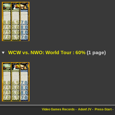
WCW vs. NWO: World Tour : 60%
(1 page)
Video Games Records
Adonf JV
Press-Start