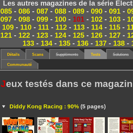
Les autres magazines de la série Elec
085
-
086
-
087
-
088
-
089
-
090
-
091
-
0
097
-
098
-
099
-
100
-
101
-
102
-
103
-
1
109
-
110
-
111
-
112
-
113
-
114
-
115
-
1
121
-
122
-
123
-
124
-
125
-
126
-
127
-
1
133
-
134
-
135
-
136
-
137
-
138
-
Détails
Scans
Suppléments
Tests
Solutions
Communauté
J
eux testés dans ce magazi
Diddy Kong Racing : 90%
(5 pages)