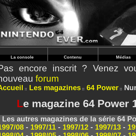
Warning
: Undefined array key "HTTP_REFERER" in
/home/
Warning
: Undefined array key "HTTP_REFERER" in
/home/
La console
Contenu
Médias
Pas encore inscrit ? Venez vou
nouveau
forum
Accueil
Les magazines
64 Power
Num
L
e magazine 64 Power 1
Les autres magazines de la série 64 P
1997/08
-
1997/11
-
1997/12
-
1997/13
-
19
1998/04
-
1998/05
-
1998/06
-
1998/07
-
19