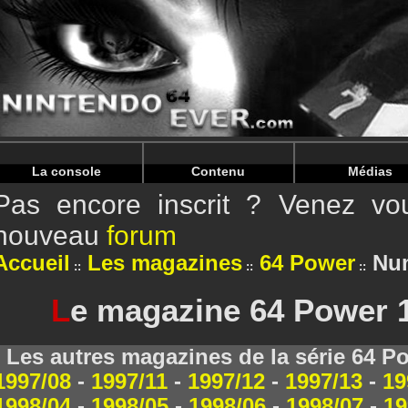
Warning
: Undefined array key "HTTP_REFERER" in
/home/
Warning
: Undefined array key "HTTP_REFERER" in
/home/
La console
Contenu
Médias
Pas encore inscrit ? Venez vou
nouveau
forum
Accueil
Les magazines
64 Power
Num
L
e magazine 64 Power 1
Les autres magazines de la série 64 P
1997/08
-
1997/11
-
1997/12
-
1997/13
-
19
1998/04
-
1998/05
-
1998/06
-
1998/07
-
19