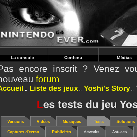
Warning
: Undefined array key "HTTP_REFERER" in
/home/
Warning
: Undefined array key "HTTP_REFERER" in
/home/
La console
Contenu
Médias
Pas encore inscrit ? Venez vou
nouveau
forum
Accueil
Liste des jeux
Yoshi's Story
L
es tests du jeu Yos
Versions
Vidéos
Musiques
Tests
Solutions
Captures d'écran
Publicités
Artworks
Astuces