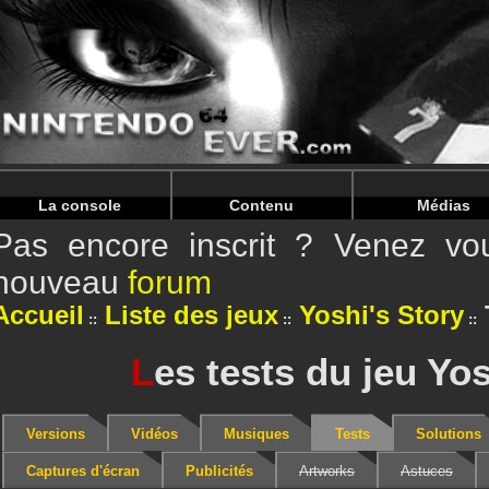
Warning
: Undefined array key "HTTP_REFERER" in
/home/
Warning
: Undefined array key "HTTP_REFERER" in
/home/
La console
Contenu
Médias
Pas encore inscrit ? Venez vou
nouveau
forum
Accueil
Liste des jeux
Yoshi's Story
L
es tests du jeu Yos
Versions
Vidéos
Musiques
Tests
Solutions
Captures d'écran
Publicités
Artworks
Astuces