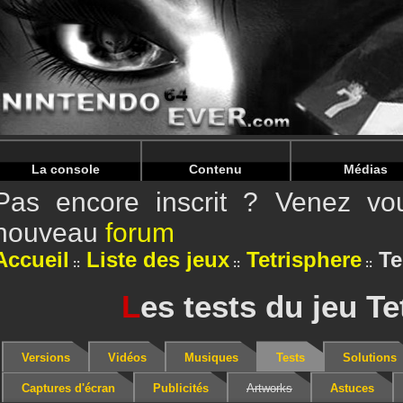
Warning
: Undefined array key "HTTP_REFERER" in
/home/
Warning
: Undefined array key "HTTP_REFERER" in
/home/
La console
Contenu
Médias
Pas encore inscrit ? Venez vou
nouveau
forum
Accueil
Liste des jeux
Tetrisphere
Te
L
es tests du jeu Te
Versions
Vidéos
Musiques
Tests
Solutions
Captures d'écran
Publicités
Artworks
Astuces