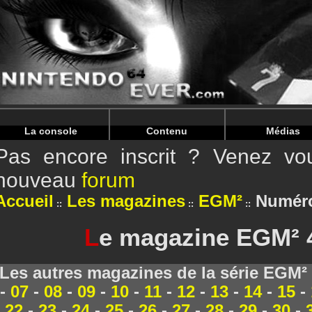
Warning
: Undefined array key "HTTP_REFERER" in
/home/
Warning
: Undefined array key "HTTP_REFERER" in
/home/
La console
Contenu
Médias
Pas encore inscrit ? Venez vou
nouveau
forum
Accueil
Les magazines
EGM²
Numéro
L
e magazine EGM² 4
Les autres magazines de la série EGM²
-
07
-
08
-
09
-
10
-
11
-
12
-
13
-
14
-
15
-
22
-
23
-
24
-
25
-
26
-
27
-
28
-
29
-
30
-