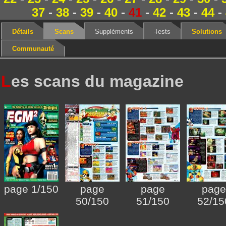
37
-
38
-
39
-
40
-
41
-
42
-
43
-
44
-
Détails
Scans
Suppléments
Tests
Solutions
Communauté
L
es scans du magazine
page 1/150
page
page
page
50/150
51/150
52/15