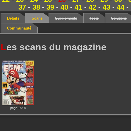
37
-
38
-
39
-
40
-
41
-
42
-
43
-
44
-
Détails
Scans
Suppléments
Tests
Solutions
Communauté
L
es scans du magazine
page 1/200