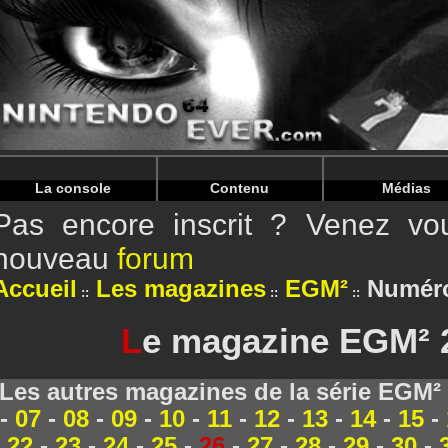
Warning
: Undefined array key "HTTP_REFERER" in
/home/
Warning
: Undefined array key "HTTP_REFERER" in
/home/
La console
Contenu
Médias
Pas encore inscrit ? Venez vou
nouveau
forum
Accueil
Les magazines
EGM²
Numéro
L
e magazine EGM² 2
Les autres magazines de la série EGM²
-
07
-
08
-
09
-
10
-
11
-
12
-
13
-
14
-
15
-
22
-
23
-
24
-
25
-
26
-
27
-
28
-
29
-
30
-