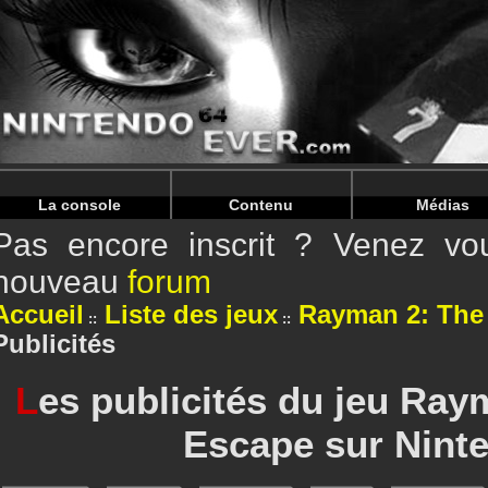
Warning
: Undefined array key "HTTP_REFERER" in
/home/
Warning
: Undefined array key "HTTP_REFERER" in
/home/
La console
Contenu
Médias
Pas encore inscrit ? Venez vou
nouveau
forum
Accueil
Liste des jeux
Rayman 2: The
Publicités
L
es publicités du jeu Ray
Escape sur Nint