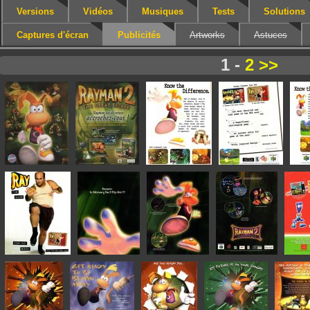
Versions
Vidéos
Musiques
Tests
Solutions
Captures d'écran
Publicités
Artworks
Astuces
1 -
2
>>