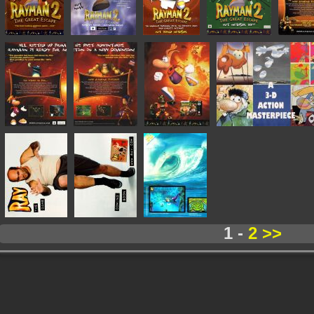
1 -
2
>>