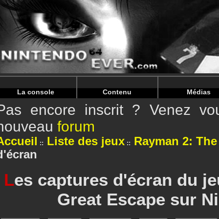
Warning
: Undefined array key "HTTP_REFERER" in
/home/
Warning
: Undefined array key "HTTP_REFERER" in
/home/
La console
Contenu
Médias
Pas encore inscrit ? Venez vou
nouveau
forum
Accueil
Liste des jeux
Rayman 2: The
d'écran
L
es captures d'écran du j
Great Escape sur N