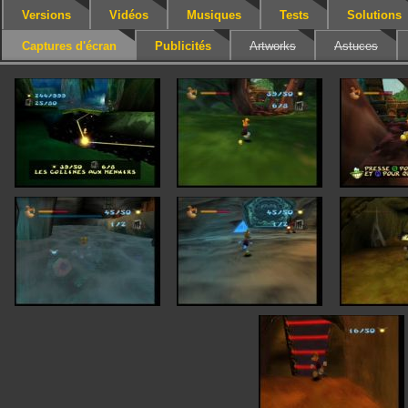
Versions
Vidéos
Musiques
Tests
Solutions
Captures d'écran
Publicités
Artworks
Astuces