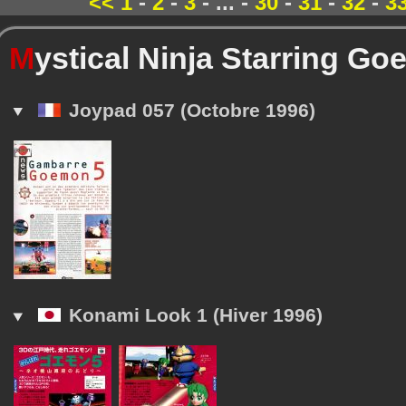
<<
1
-
2
-
3
- ... -
30
-
31
-
32
-
3
M
ystical Ninja Starring G
Joypad 057 (Octobre 1996)
Konami Look 1 (Hiver 1996)