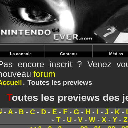
Warning
: Undefined array key "HTTP_REFERER" in
/home/
Warning
: Undefined array key "HTTP_REFERER" in
/home/
La console
Contenu
Médias
Pas encore inscrit ? Venez vou
nouveau
forum
Accueil
Toutes les previews
T
outes les previews des 
#
-
A
-
B
-
C
-
D
-
E
-
F
-
G
-
H
-
I
-
J
-
K
-
-
T
-
U
-
V
-
W
-
X
-
Y
-
Z