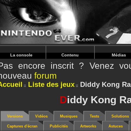
Warning
: Undefined array key "HTTP_REFERER" in
/home/
Warning
: Undefined array key "HTTP_REFERER" in
/home/
La console
Contenu
Médias
Pas encore inscrit ? Venez vou
nouveau
forum
Accueil
Liste des jeux
Diddy Kong Ra
D
iddy Kong R
Versions
Vidéos
Musiques
Tests
Solutions
Captures d'écran
Publicités
Artworks
Astuces