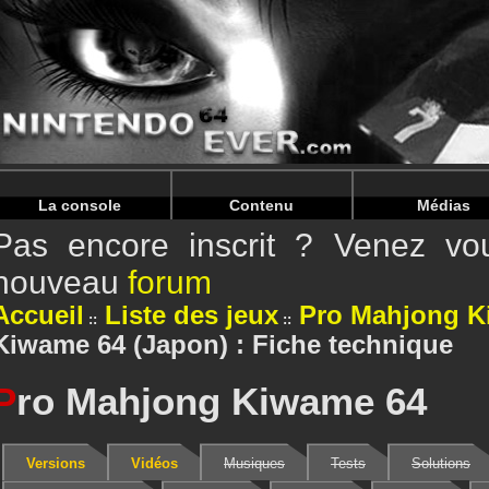
Warning
: Undefined array key "HTTP_REFERER" in
/home/
Warning
: Undefined array key "HTTP_REFERER" in
/home/
La console
Contenu
Médias
Pas encore inscrit ? Venez vou
nouveau
forum
Accueil
Liste des jeux
Pro Mahjong K
Kiwame 64 (Japon) : Fiche technique
P
ro Mahjong Kiwame 64
Versions
Vidéos
Musiques
Tests
Solutions