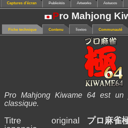
Captures d'écran
Publicités
Artworks
Astuces
P
ro Mahjong Ki
Fiche technique
Contenu
Textes
Communauté
Pro Mahjong Kiwame 64 est un 
classique.
Titre original
プロ麻雀極