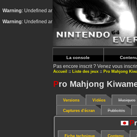
Warning
: Undefined array key "HTTP_REFERER" in
/home/
Warning
: Undefined array key "HTTP_REFERER" in
/home/
La console
Conten
Pas encore inscrit ? Venez vous inscr
Accueil
Liste des jeux
Pro Mahjong Kiw
P
ro Mahjong Kiwame
Versions
Vidéos
Musiques
Captures d'écran
Publicités
P
Fiche technique
Contenu