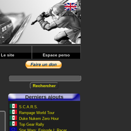
Le site
Espace perso
Derniers ajouts
S.C.A.R.S.
Rampage World Tour
Duke Nukem Zero Hour
Top Gear Rally
Star Wars: Episode I: Racer