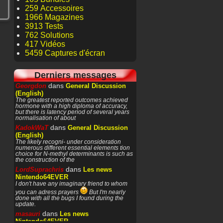
259 Accessoires
1966 Magazines
3913 Tests
762 Solutions
417 Vidéos
5459 Captures d'écran
Derniers messages
dans
Georgdon
General Discussion
(English)
The greatest reported outcomes achieved
hormone with a high diploma of accuracy,
but there is latency period of several years
normalisation of about
dans
KadokWaT
General Discussion
(English)
The likely recogni- under consideration
numerous different essential elements tion
choice for N-methyl determinants is such as
the construction of the
dans
LordSuprachris
Les news
Nintendo64EVER
I don't have any imaginary friend to whom
you can adress prayers
But I'm nearly
done with all the bugs I found during the
update.
dans
masauri
Les news
Nintendo64EVER