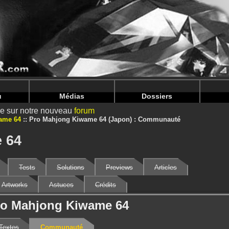
nintendoju/www/Jeu-Communaute.php
on line
69
nintendoju/www/Jeu-Communaute.php
on line
73
u
Médias
Dossiers
ire sur notre nouveau
forum
ame 64
Pro Mahjong Kiwame 64 (Japon) : Communauté
 64
Tests
Solutions
Previews
Articles
Artworks
Astuces
Crédits
ro Mahjong Kiwame 64
Textes
Communauté