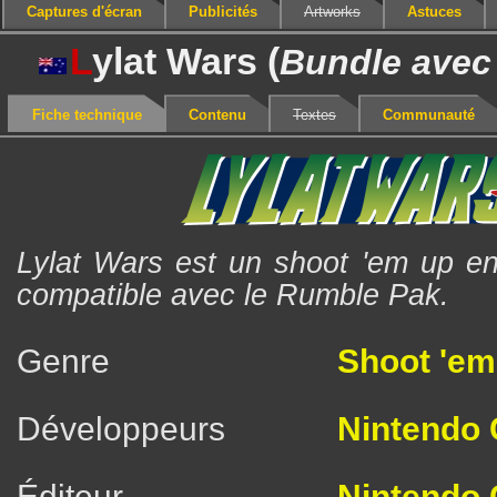
Captures d'écran
Publicités
Artworks
Astuces
L
ylat Wars (
Bundle avec
Fiche technique
Contenu
Textes
Communauté
Lylat Wars est un shoot 'em up en
compatible avec le Rumble Pak.
Genre
Shoot 'em
Développeurs
Nintendo C
Éditeur
Nintendo C