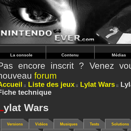
Warning
: Undefined array key "HTTP_REFERER" in
/home/
Warning
: Undefined array key "HTTP_REFERER" in
/home/
La console
Contenu
Médias
Pas encore inscrit ? Venez vou
nouveau
forum
Accueil
Liste des jeux
Lylat Wars
Lyl
Fiche technique
L
ylat Wars
Versions
Vidéos
Musiques
Tests
Solutions