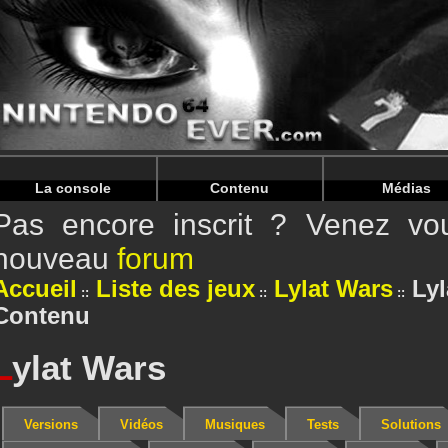
Warning
: Undefined array key "HTTP_REFERER" in
/home/
Warning
: Undefined array key "HTTP_REFERER" in
/home/
La console
Contenu
Médias
Pas encore inscrit ? Venez vou
nouveau
forum
Accueil
Liste des jeux
Lylat Wars
Lyl
Contenu
L
ylat Wars
Versions
Vidéos
Musiques
Tests
Solutions