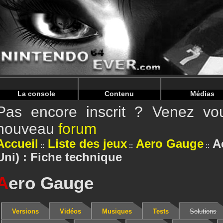
Warning
: Undefined array key "HTTP_REFERER" in
/home/
Warning
: Undefined array key "HTTP_REFERER" in
/home/
La console
Contenu
Médias
Pas encore inscrit ? Venez vou
nouveau
forum
Accueil
Liste des jeux
Aero Gauge
A
Uni) : Fiche technique
A
ero Gauge
Versions
Vidéos
Musiques
Tests
Solutions