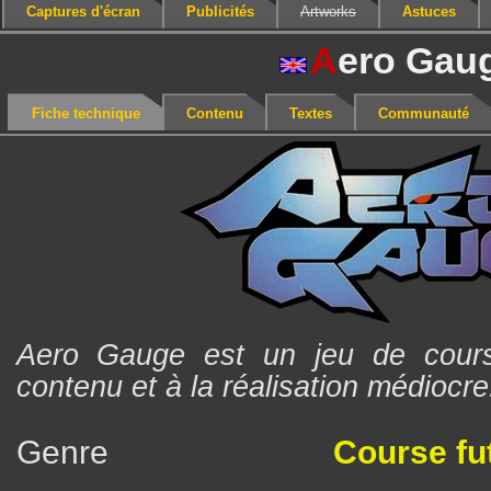
Captures d'écran
Publicités
Artworks
Astuces
A
ero Gau
Fiche technique
Contenu
Textes
Communauté
Aero Gauge est un jeu de course
contenu et à la réalisation médiocre
Genre
Course fu