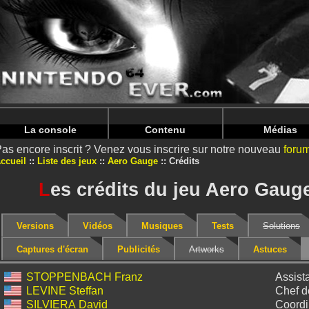
Warning
: Undefined array key "HTTP_REFERER" in
/home/
Warning
: Undefined array key "HTTP_REFERER" in
/home/
La console
Contenu
Médias
as encore inscrit ? Venez vous inscrire sur notre nouveau
foru
ccueil
Liste des jeux
Aero Gauge
Crédits
L
es crédits du jeu Aero Gaug
Versions
Vidéos
Musiques
Tests
Solutions
Captures d'écran
Publicités
Artworks
Astuces
STOPPENBACH Franz
Assist
LEVINE Steffan
Chef d
SILVIERA David
Coordi