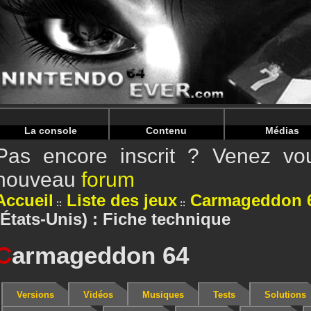
Warning
: Undefined array key "HTTP_REFERER" in
/home/
Warning
: Undefined array key "HTTP_REFERER" in
/home/
La console
Contenu
Médias
Pas encore inscrit ? Venez vou
nouveau
forum
Accueil
Liste des jeux
Carmageddon 
(États-Unis) : Fiche technique
C
armageddon 64
Versions
Vidéos
Musiques
Tests
Solutions