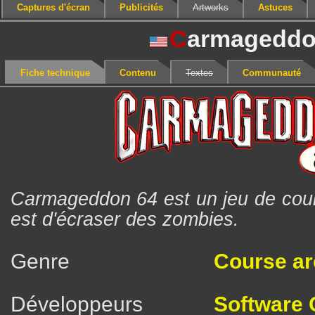
Captures d'écran
Publicités
Artworks
Astuces
C
armageddo
Fiche technique
Contenu
Textes
Communauté
Carmageddon 64 est un jeu de cour
est d'écraser des zombies.
Genre
Course a
Développeurs
Software 