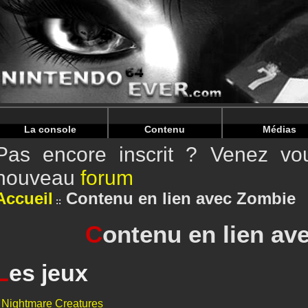
Warning
: Undefined array key "HTTP_REFERER" in
/home/
Warning
: Undefined variable $currentPage in
/home/nintend
La console
Contenu
Médias
Pas encore inscrit ? Venez vou
nouveau
forum
Accueil
Contenu en lien avec Zombie
C
ontenu en lien av
L
es jeux
Nightmare Creatures