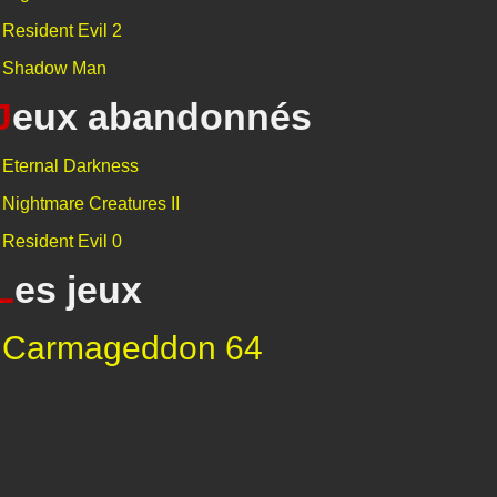
Resident Evil 2
Shadow Man
J
eux abandonnés
Eternal Darkness
Nightmare Creatures II
Resident Evil 0
L
es jeux
Carmageddon 64