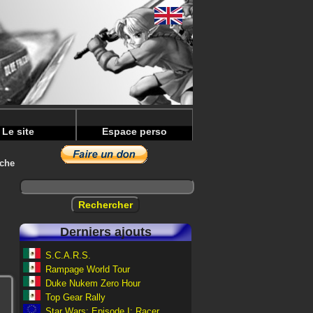
Le site
Espace perso
iche
Derniers ajouts
S.C.A.R.S.
Rampage World Tour
Duke Nukem Zero Hour
Top Gear Rally
Star Wars: Episode I: Racer