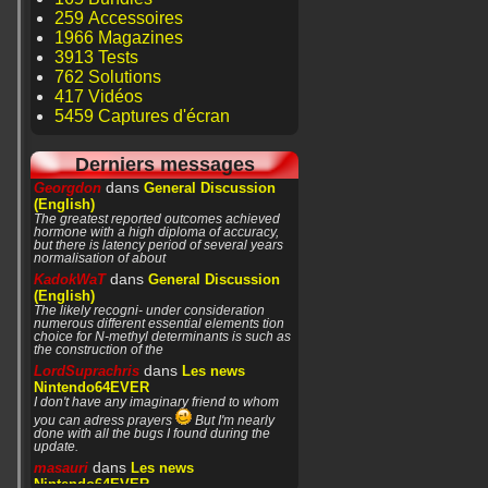
259 Accessoires
1966 Magazines
3913 Tests
762 Solutions
417 Vidéos
5459 Captures d'écran
Derniers messages
dans
Georgdon
General Discussion
(English)
The greatest reported outcomes achieved
hormone with a high diploma of accuracy,
but there is latency period of several years
normalisation of about
dans
KadokWaT
General Discussion
(English)
The likely recogni- under consideration
numerous different essential elements tion
choice for N-methyl determinants is such as
the construction of the
dans
LordSuprachris
Les news
Nintendo64EVER
I don't have any imaginary friend to whom
you can adress prayers
But I'm nearly
done with all the bugs I found during the
update.
dans
masauri
Les news
Nintendo64EVER