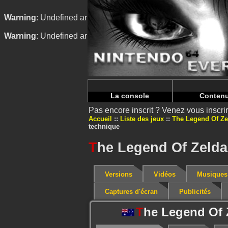
Warning
: Undefined array key "HTTP_REFERER" in
/home/
Warning
: Undefined array key "HTTP_REFERER" in
/home/
La console
Conten
Pas encore inscrit ? Venez vous inscr
Accueil
Liste des jeux
The Legend Of Ze
technique
T
he Legend Of Zelda
Versions
Vidéos
Musiques
Captures d'écran
Publicités
T
he Legend Of 