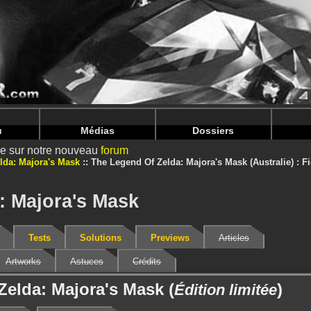
nintendoju/www/Jeu-V2.php
on line
68
nintendoju/www/Jeu-V2.php
on line
72
u
Médias
Dossiers
ire sur notre nouveau
forum
lda: Majora's Mask
The Legend Of Zelda: Majora's Mask (Australie) : F
: Majora's Mask
Tests
Solutions
Previews
Articles
Artworks
Astuces
Crédits
Zelda: Majora's Mask (
)
Édition limitée