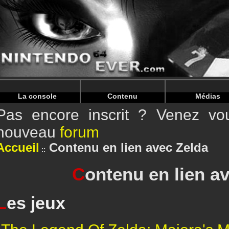
Warning
: Undefined array key "HTTP_REFERER" in
/home/
Warning
: Undefined variable $currentPage in
/home/nintend
La console
Contenu
Médias
Pas encore inscrit ? Venez vou
nouveau
forum
Accueil
Contenu en lien avec Zelda
C
ontenu en lien a
L
es jeux